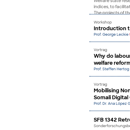
Welfare state res
indices, to facili
The projects of t
and societal yard
Workshop
the inclusiveness a
Introduction t
we are working to 
Prof. George Leckie
policy. The worksh
and feedback.
Vortrag
Why do labour
welfare refor
Prof. Steffen Hertog
Vortrag
Mobilising No
Somali Digita
Prof. Dr. Ana López 
SFB 1342 Retr
Sonderforschungsber