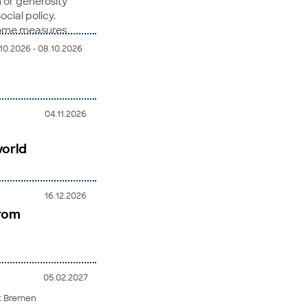
 or generosity
ocial policy.
tcome measures
 and measuring
10.2026 - 08.10.2026
e third phase,
f social
r discussion
04.11.2026
Permalink
world
16.12.2026
from
05.02.2027
ät Bremen