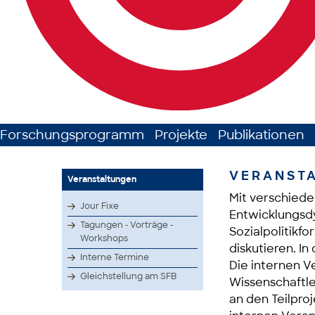
Forschungsprogramm
Projekte
Publikationen
VERANST
Veranstaltungen
Mit verschied
Jour Fixe
Entwicklungsdy
Tagungen - Vorträge -
Sozialpolitikfo
Workshops
diskutieren. In
Interne Termine
Die internen V
Gleichstellung am SFB
Wissenschaftle
an den Teilpro