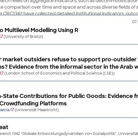
earch relies on aggregate indicators, such as decommodification
tate comparison over time and space and across diverse fields of s
he CRC1342 have collected detailed institutional indicators, ou
sticks during the first two phases, and started conceptualizing
07.
nd scope of benefits in their respective social policy fields. In th
o Multilevel Modelling Using R
construct a unified set of measures to map the global varieties o
(University of Bristol)
op presents a first draft of policy-field and aggregate indices fo
 market outsiders refuse to support pro-outsider
ms? Evidence from the informal sector in the Arab 
(London School of Economics and Political Science (LSE))
n-State Contributions for Public Goods: Evidence 
l Crowdfunding Platforms
García
(Universität Maastricht)
eat
eich 1342 "Globale Entwicklungsdynamiken von Sozialpolitik", Universit