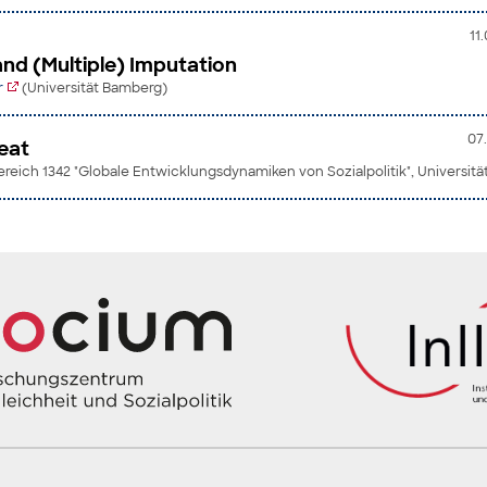
11
and (Multiple) Imputation
r
(Universität Bamberg)
07.
eat
eich 1342 "Globale Entwicklungsdynamiken von Sozialpolitik", Universit