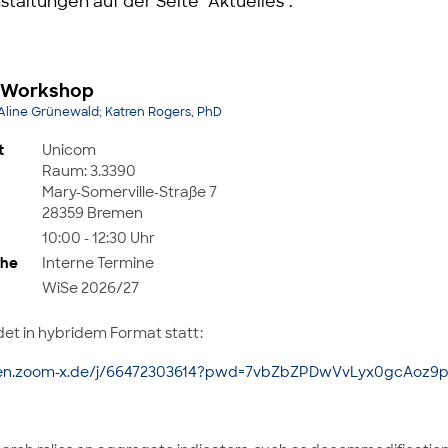
staltungen auf der Seite "Aktuelles".
x Workshop
 Aline Grünewald
;
Katren Rogers, PhD
t
Unicom
Raum: 3.3390
Mary-Somerville-Straße 7
28359 Bremen
10:00 - 12:30 Uhr
ihe
Interne Termine
WiSe 2026/27
et in hybridem Format statt:
men.zoom-x.de/j/66472303614?pwd=7vbZbZPDwVvLyx0gcAoz9ps