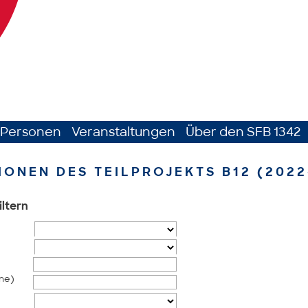
Personen
Veranstaltungen
Über den SFB 1342
IONEN DES TEILPROJEKTS B12 (2022
iltern
me)