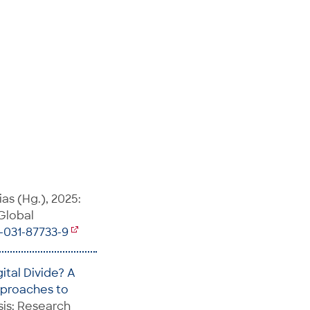
as (Hg.), 2025:
 Global
3-031-87733-9
gital Divide? A
pproaches to
sis: Research