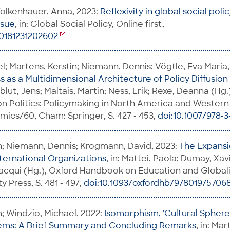
olkenhauer, Anna, 2023:
Reflexivity in global social poli
ssue
, in: Global Social Policy, Online first,
80181231202602
l; Martens, Kerstin; Niemann, Dennis; Vögtle, Eva Maria
 as a Multidimensional Architecture of Policy Diffusion
ngblut, Jens; Maltais, Martin; Ness, Erik; Rexe, Deanna (H
n Politics: Policymaking in North America and Western
ics/60, Cham: Springer, S. 427 - 453,
doi:10.1007/978-3
n; Niemann, Dennis; Krogmann, David, 2023:
The Expansi
nternational Organizations
, in: Mattei, Paola; Dumay, Xa
Jacqui (Hg.), Oxford Handbook on Education and Globali
y Press, S. 481 - 497,
doi:10.1093/oxfordhb/97801975706
n; Windzio, Michael, 2022:
Isomorphism, 'Cultural Sphere
ems: A Brief Summary and Concluding Remarks
, in: Mar