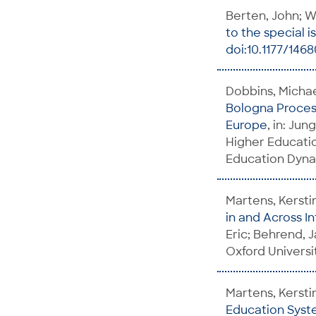
Berten, John; W
to the special i
doi:10.1177/146
Dobbins, Michae
Bologna Process
Europe
, in: Ju
Higher Educatio
Education Dynam
Martens, Kersti
in and Across I
Eric; Behrend, 
Oxford Universit
Martens, Kersti
Education Syst