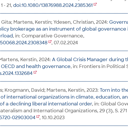
1 - 21,
doi:10.1080/13876988.2024.2385361
Gita; Martens, Kerstin; Ydesen, Christian, 2024:
Govern
licy brokerage as an instrument of global governance i
erload
, in: Comparative Governance,
050068.2024.2308348
, 07.02.2024
Martens, Kerstin, 2024:
A Global Crisis Manager during 
 OECD and health governance
, in: Frontiers in Political
s.2024.1332684
; Krogmann, David; Martens, Kerstin, 2023:
Torn into t
of international organizations in climate, education, an
of a declining liberal international order
, in: Global Go
ateralism and International Organizations, 29 (3), S. 271 
426720-02903004
, 10.10.2023