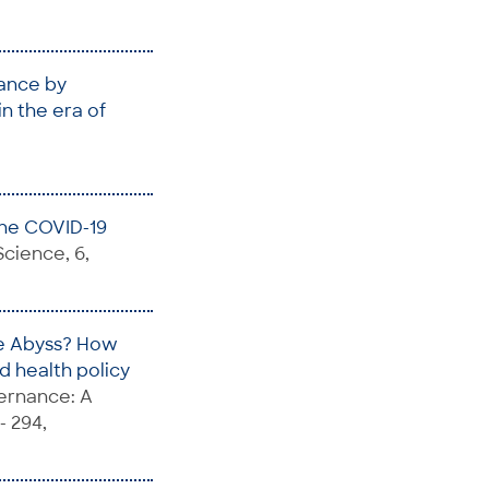
ance by
n the era of
the COVID-19
 Science, 6,
he Abyss? How
d health policy
vernance: A
- 294,