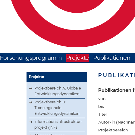
Forschungsprogramm
Projekte
Publikationen
PUBLIKAT
Projekte
Projektbereich A: Globale
Publikationen f
Entwicklungsdynamiken
von
Projektbereich B:
bis
Transregionale
Entwicklungsdynamiken
Titel
Infor­matio­nsinf­rastr­uktur­
Autor/in (Nachna
proje­kt (INF)
Projektbereich