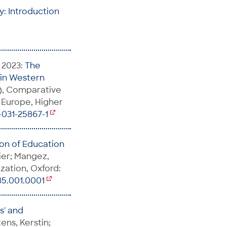
cy: Introduction
, 2023:
The
 in Western
g.), Comparative
 Europe, Higher
-031-25867-1
on of Education
vier; Mangez,
zation, Oxford:
85.001.0001
s' and
tens, Kerstin;