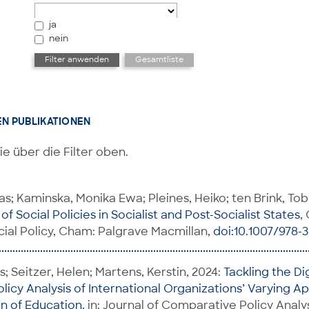
ja
nein
EN PUBLIKATIONEN
ie über die Filter oben.
s; Kaminska, Monika Ewa; Pleines, Heiko; ten Brink, Tobi
f Social Policies in Socialist and Post-Socialist States
,
ial Policy, Cham: Palgrave Macmillan,
doi:10.1007/978-
; Seitzer, Helen; Martens, Kerstin, 2024:
Tackling the Di
icy Analysis of International Organizations’ Varying A
on of Education
, in: Journal of Comparative Policy Analy