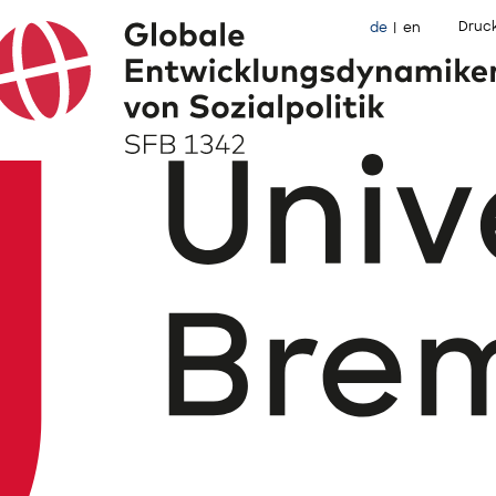
Druc
de
en