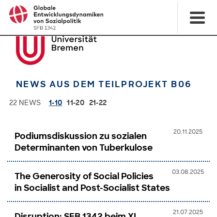
NEWS AUS DEM TEILPROJEKT B06
22 NEWS
1-10
11-20
21-22
20.11.2025
Podiumsdiskussion zu sozialen
Determinanten von Tuberkulose
03.08.2025
The Generosity of Social Policies
in Socialist and Post-Socialist States
21.07.2025
Disruption: SFB 1342 beim XI.