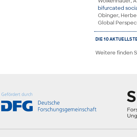
Wolkenhauer, A
bifurcated soci
Obinger, Herbert
Global Perspect
DIE 10 AKTUELLST
Weitere finden S