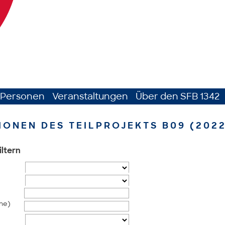
Personen
Veranstaltungen
Über den SFB 1342
IONEN DES TEILPROJEKTS B09 (2022
iltern
me)