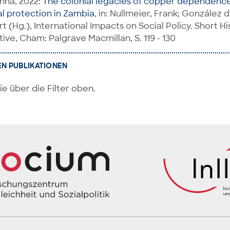
nna, 2022:
The colonial legacies of copper dependence:
al protection in Zambia
, in: Nullmeier, Frank; González d
 (Hg.), International Impacts on Social Policy. Short His
ive, Cham: Palgrave Macmillan, S. 119 - 130
EN PUBLIKATIONEN
ie über die Filter oben.