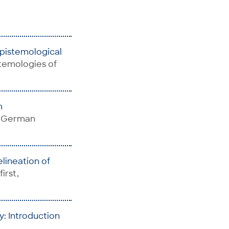
pistemological
istemologies of
m
: German
lineation of
first,
cy: Introduction