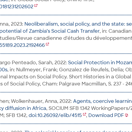
80181231202602
nna, 2023:
Neoliberalism, social policy, and the state: s
potential of Zambia’s Social Cash Transfer
, in: Canadian
udies/Revue canadienne d'études du développement, O
55189.2023.2192466
rgo Penteado, Sarah, 2022:
Social Protection in Moza
00s
, in: Nullmeyer, Frank; Gonzalez de Reufels, Delia; O
onal Impacts on Social Policy. Short Histories in a Globa
 of Social Policy, Cham: Palgrave Macmillan, S. 237 - 24
hen; Wolkenhauer, Anna, 2022:
Agents, coercive learnin
y diffusion in Africa
, SOCIUM SFB 1342 WorkingPapers/
; SFB 1342,
doi:10.26092/elib/4515
,
Download PDF