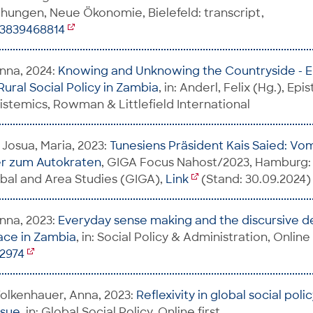
hungen, Neue Ökonomie, Bielefeld: transcript,
83839468814
nna, 2024:
Knowing and Unknowing the Countryside - E
Rural Social Policy in Zambia
, in: Anderl, Felix (Hg.), Ep
istemics, Rowman & Littlefield International
 Josua, Maria, 2023:
Tunesiens Präsident Kais Saied: Vo
r zum Autokraten
, GIGA Focus Nahost/2023, Hamburg
lobal and Area Studies (GIGA),
Link
(Stand: 30.09.2024)
nna, 2023:
Everyday sense making and the discursive de
pace in Zambia
, in: Social Policy & Administration, Online 
12974
olkenhauer, Anna, 2023:
Reflexivity in global social poli
ssue
, in: Global Social Policy, Online first,