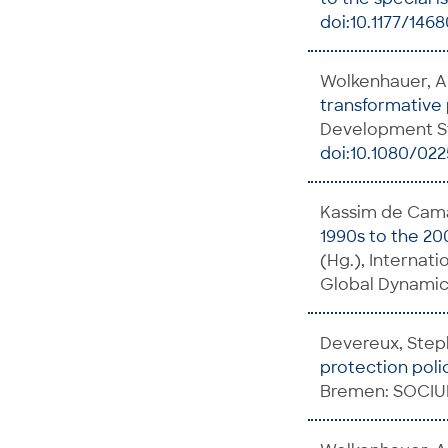
doi:10.1177/146
Wolkenhauer, A
transformative 
Development St
doi:10.1080/022
Kassim de Cama
1990s to the 20
(Hg.), Internati
Global Dynamics
Devereux, Step
protection polic
Bremen: SOCIUM