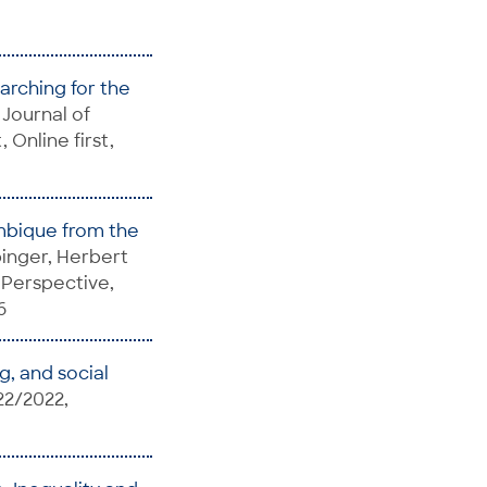
earching for the
 Journal of
nline first,
mbique from the
binger, Herbert
l Perspective,
6
g, and social
22/2022,