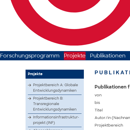
Forschungsprogramm
Projekte
Publikationen
PUBLIKAT
Projekte
Projektbereich A: Globale
Publikationen f
Entwicklungsdynamiken
von
Projektbereich B:
bis
Transregionale
Entwicklungsdynamiken
Titel
Infor­matio­nsinf­rastr­uktur­
Autor/in (Nachna
proje­kt (INF)
Projektbereich