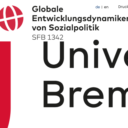
Druc
de
en