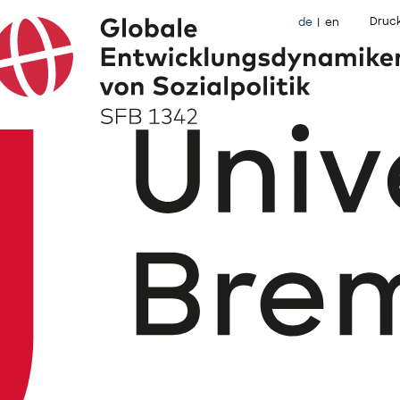
Druc
de
en