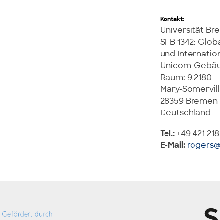
Kontakt:
Universität B
SFB 1342: Globa
und Internatio
Unicom-Gebä
Raum: 9.2180
Mary-Somervill
28359 Bremen
Deutschland
Tel.:
+49 421 218
E-Mail:
rogers@