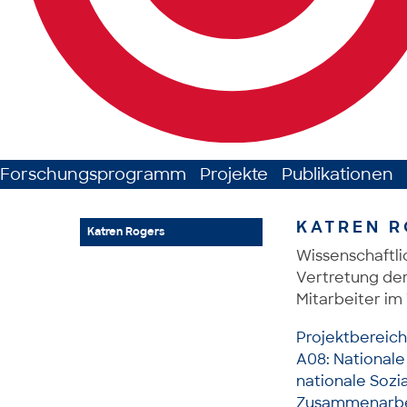
Forschungsprogramm
Projekte
Publikationen
KATREN R
Katren Rogers
Wissenschaftli
Vertretung der
Mitarbeiter im
Projektbereic
A08: Nationale
nationale Sozi
Zusammenarbei