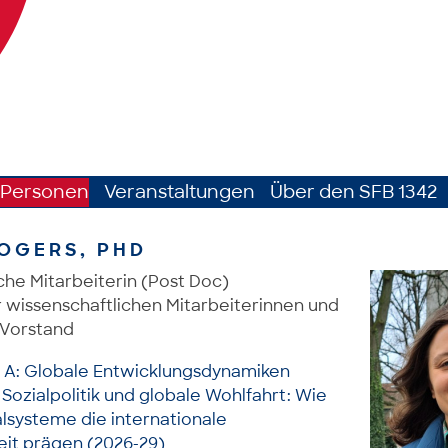
Personen
Veranstaltungen
Über den SFB 1342
OGERS, PHD
che Mitarbeiterin (Post Doc)
 wissenschaftlichen Mitarbeiterinnen und
 Vorstand
h A: Globale Entwicklungsdynamiken
 Sozialpolitik und globale Wohlfahrt: Wie
alsysteme die internationale
t prägen (2026-29)