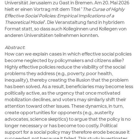
Universität Jerusalem zu Gast in Bremen. Am 20. Mai 2026
hielt er einen Vortrag mit dem Titel "
The Curse of Highly
Effective Social Policies: Empirical Implications of a
Theoretical Model
". Die Veranstaltung fand in hybridem
Format statt, so dass auch Kolleginnen und Kollegen von
anderen Universitäten teilnehmen konnten.
Abstract
:
How can we explain cases in which effective social policies
become neglected by policymakers and citizens alike?
Highly effective policies reduce the visibility of the social
problems they address (e.g., poverty, poor health,
inequality), thereby creating the illusion that the problem
has been solved. As a result, beneficiaries may become less
politically active, as the urgency that once motivated
mobilization declines, and voters may similarly shift their
attention toward other issues. These dynamics, in turn,
create opportunities for opponents (e.g., austerity
advocates, science skeptics) to argue that the policy is no
longer necessary or has become too costly. Political
support for a social policy may therefore erode because it
succeeded, not because it failed. This study investigates