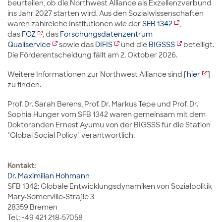
beurteilen, ob die Northwest Alliance als Exzellenzverbund
ins Jahr 2027 starten wird. Aus den Sozialwissenschaften
waren zahlreiche Institutionen wie der
SFB 1342
,
das
FGZ
, das
Forschungsdatenzentrum
Qualiservice
sowie das
DIFIS
und die
BIGSSS
beteiligt.
Die Förderentscheidung fällt am 2. Oktober 2026.
Weitere Informationen zur Northwest Alliance sind [
hier
]
zu finden.
Prof. Dr. Sarah Berens, Prof. Dr. Markus Tepe und Prof. Dr.
Sophia Hunger vom SFB 1342 waren gemeinsam mit dem
Doktoranden Ernest Ayumu von der BIGSSS für die Station
"Global Social Policy" verantwortlich.
Kontakt:
Dr. Maximilian Hohmann
SFB 1342: Globale Entwicklungsdynamiken von Sozialpolitik
Mary-Somerville-Straße 3
28359 Bremen
Tel.: +49 421 218-57058