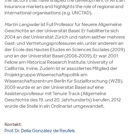
the factors that have shaped the development of African
insurance markets and highlights the role of regional and
international organisations (e.g. UNCTAD).
Martin Lengwiler
ist Full Professor für Neuere Allgemeine
Geschichte an der Universität Basel. Er habilitierte sich
2004 an der Universität Zürich und nahm seither mehrere
Gast- und Vertretungsprofessuren ein, unter anderem an
der Ecole des Hautes Etudes en Sciences Sociales (2009)
und an der Universität Basel (2006-2009). Er war 2001
Fellow am Historical Research Institute, University of
California, Irvine. Zudem ist er assoziiertes Mitglied der
Projektgruppe Wissenschaftspolitik am
Wissenschaftszentrum Berlin für Sozialforschung (WZB).
2009 wurde er an der Universität Basel auf eine
Assistenzprofessur mit Tenure Track (Allgemeine
Geschichte des 19. und 20. Jahrhunderts) berufen. 2012
wurde die Stelle in ein Ordinariat umgewandelt.
Kontakt:
Prof. Dr. Delia González de Reufels