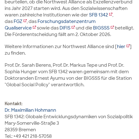
beurteilen, ob die Northwest Alliance als Exzellenzverbund
ins Jahr 2027 starten wird. Aus den Sozialwissenschaften
waren zahlreiche Institutionen wie der
SFB 1342
,
das
FGZ
, das
Forschungsdatenzentrum
Qualiservice
sowie das
DIFIS
und die
BIGSSS
beteiligt.
Die Förderentscheidung fällt am 2. Oktober 2026.
Weitere Informationen zur Northwest Alliance sind [
hier
]
zu finden.
Prof. Dr. Sarah Berens, Prof. Dr. Markus Tepe und Prof. Dr.
Sophia Hunger vom SFB 1342 waren gemeinsam mit dem
Doktoranden Ernest Ayumu von der BIGSSS für die Station
"Global Social Policy" verantwortlich.
Kontakt:
Dr. Maximilian Hohmann
SFB 1342: Globale Entwicklungsdynamiken von Sozialpolitik
Mary-Somerville-Straße 3
28359 Bremen
Tel.: +49 421 218-57058