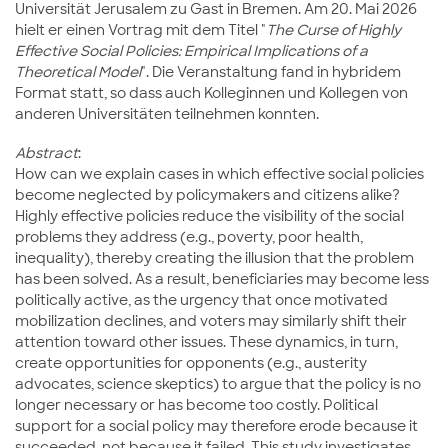
Universität Jerusalem zu Gast in Bremen. Am 20. Mai 2026
hielt er einen Vortrag mit dem Titel "
The Curse of Highly
Effective Social Policies: Empirical Implications of a
Theoretical Model
". Die Veranstaltung fand in hybridem
Format statt, so dass auch Kolleginnen und Kollegen von
anderen Universitäten teilnehmen konnten.
Abstract
:
How can we explain cases in which effective social policies
become neglected by policymakers and citizens alike?
Highly effective policies reduce the visibility of the social
problems they address (e.g., poverty, poor health,
inequality), thereby creating the illusion that the problem
has been solved. As a result, beneficiaries may become less
politically active, as the urgency that once motivated
mobilization declines, and voters may similarly shift their
attention toward other issues. These dynamics, in turn,
create opportunities for opponents (e.g., austerity
advocates, science skeptics) to argue that the policy is no
longer necessary or has become too costly. Political
support for a social policy may therefore erode because it
succeeded, not because it failed. This study investigates