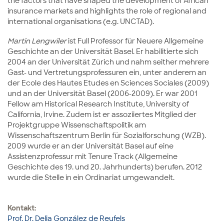
the factors that have shaped the development of African
insurance markets and highlights the role of regional and
international organisations (e.g. UNCTAD).
Martin Lengwiler
ist Full Professor für Neuere Allgemeine
Geschichte an der Universität Basel. Er habilitierte sich
2004 an der Universität Zürich und nahm seither mehrere
Gast- und Vertretungsprofessuren ein, unter anderem an
der Ecole des Hautes Etudes en Sciences Sociales (2009)
und an der Universität Basel (2006-2009). Er war 2001
Fellow am Historical Research Institute, University of
California, Irvine. Zudem ist er assoziiertes Mitglied der
Projektgruppe Wissenschaftspolitik am
Wissenschaftszentrum Berlin für Sozialforschung (WZB).
2009 wurde er an der Universität Basel auf eine
Assistenzprofessur mit Tenure Track (Allgemeine
Geschichte des 19. und 20. Jahrhunderts) berufen. 2012
wurde die Stelle in ein Ordinariat umgewandelt.
Kontakt:
Prof. Dr. Delia González de Reufels