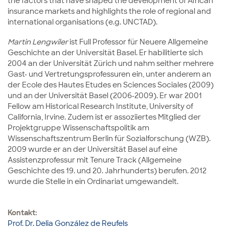
the factors that have shaped the development of African
insurance markets and highlights the role of regional and
international organisations (e.g. UNCTAD).
Martin Lengwiler
ist Full Professor für Neuere Allgemeine
Geschichte an der Universität Basel. Er habilitierte sich
2004 an der Universität Zürich und nahm seither mehrere
Gast- und Vertretungsprofessuren ein, unter anderem an
der Ecole des Hautes Etudes en Sciences Sociales (2009)
und an der Universität Basel (2006-2009). Er war 2001
Fellow am Historical Research Institute, University of
California, Irvine. Zudem ist er assoziiertes Mitglied der
Projektgruppe Wissenschaftspolitik am
Wissenschaftszentrum Berlin für Sozialforschung (WZB).
2009 wurde er an der Universität Basel auf eine
Assistenzprofessur mit Tenure Track (Allgemeine
Geschichte des 19. und 20. Jahrhunderts) berufen. 2012
wurde die Stelle in ein Ordinariat umgewandelt.
Kontakt:
Prof. Dr. Delia González de Reufels