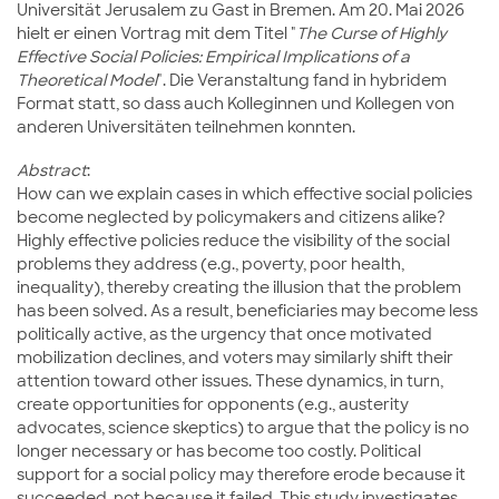
Universität Jerusalem zu Gast in Bremen. Am 20. Mai 2026
hielt er einen Vortrag mit dem Titel "
The Curse of Highly
Effective Social Policies: Empirical Implications of a
Theoretical Model
". Die Veranstaltung fand in hybridem
Format statt, so dass auch Kolleginnen und Kollegen von
anderen Universitäten teilnehmen konnten.
Abstract
:
How can we explain cases in which effective social policies
become neglected by policymakers and citizens alike?
Highly effective policies reduce the visibility of the social
problems they address (e.g., poverty, poor health,
inequality), thereby creating the illusion that the problem
has been solved. As a result, beneficiaries may become less
politically active, as the urgency that once motivated
mobilization declines, and voters may similarly shift their
attention toward other issues. These dynamics, in turn,
create opportunities for opponents (e.g., austerity
advocates, science skeptics) to argue that the policy is no
longer necessary or has become too costly. Political
support for a social policy may therefore erode because it
succeeded, not because it failed. This study investigates