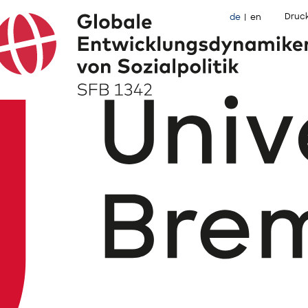
Druc
de
en