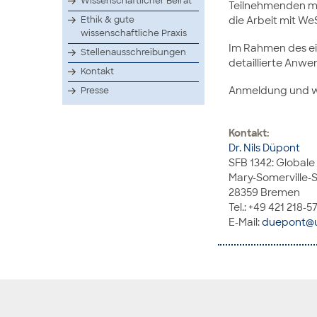
Wissenschaftlicher Beirat
Teilnehmenden mi
die Arbeit mit We
Ethik & gute
wissenschaftliche Praxis
Im Rahmen des ei
Stellenausschreibungen
detaillierte Anw
Kontakt
Anmeldung und we
Presse
Kontakt:
Dr. Nils Düpont
SFB 1342: Globale
Mary-Somerville-S
28359 Bremen
Tel.: +49 421 218-
E-Mail:
duepont@u