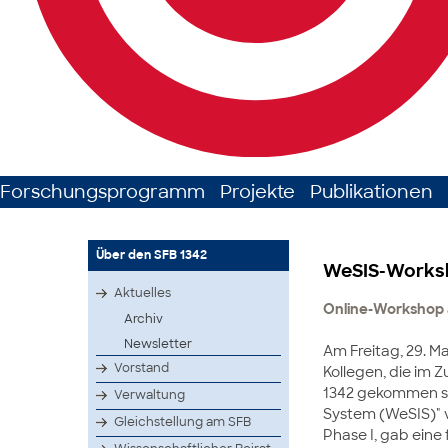
Forschungsprogramm
Projekte
Publikationen
Über den SFB 1342
WeSIS-Worksh
Aktuelles
Online-Workshop 
Archiv
Newsletter
Am Freitag, 29. M
Vorstand
Kollegen, die im 
1342 gekommen si
Verwaltung
System (WeSIS)" v
Gleichstellung am SFB
Phase I, gab eine