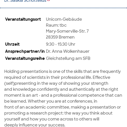
Dr. Saskia Schottelius
Veranstaltungsort
Unicom-Gebäude
Raum: tbc
Mary-Somerville-Str. 7
28359 Bremen
Uhrzeit
9:30 - 15:30 Uhr
Ansprechpartner/in
Dr. Anna Wolkenhauer
Veranstaltungsreihe
Gleichstellung am SFB
Holding presentations is one of the skills that are frequently
required of scientists in their professional life. Effective
(self)presenting in the way of showing your strength
and knowledge confidently and authentically at the right
moment is an art - and a professional competence that can
be learned. Whether you are at conferences, in
front of an academic committee, making a presentation or
promoting a research project: the way you think about
yourself and how you come across to others will
deeply influence your success.