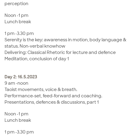
perception
Noon -1 pm
Lunch break
1 pm -3.30 pm
Serenity is the key: awareness in motion, body language &
status. Non-verbal knowhow
Delivering: Classical Rhetoric for lecture and defence
Meditation, conclusion of day 1
Day 2: 16.5.2023
9 am -noon
Taoist movements, voice & breath.
Performance-set, feed-forward and coaching.
Presentations, defences & discussions, part 1
Noon -1 pm
Lunch break
1 pm -3.30 pm