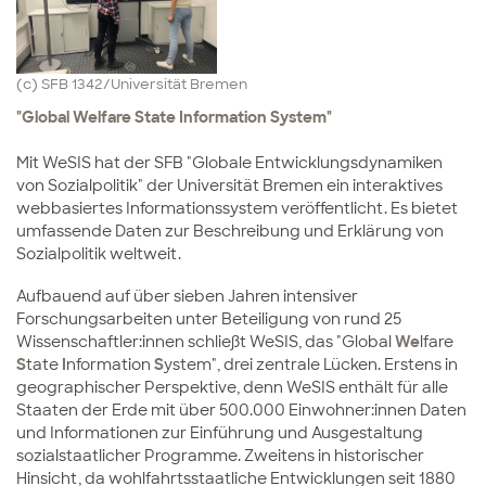
(c) SFB 1342/Universität Bremen
"Global Welfare State Information System"
Mit WeSIS hat der SFB "Globale Entwicklungsdynamiken
von Sozialpolitik" der Universität Bremen ein interaktives
webbasiertes Informationssystem veröffentlicht. Es bietet
umfassende Daten zur Beschreibung und Erklärung von
Sozialpolitik weltweit.
Aufbauend auf über sieben Jahren intensiver
Forschungsarbeiten unter Beteiligung von rund 25
Wissenschaftler:innen schließt WeSIS, das "Global
We
lfare
S
tate
I
nformation
S
ystem", drei zentrale Lücken. Erstens in
geographischer Perspektive, denn WeSIS enthält für alle
Staaten der Erde mit über 500.000 Einwohner:innen Daten
und Informationen zur Einführung und Ausgestaltung
sozialstaatlicher Programme. Zweitens in historischer
Hinsicht, da wohlfahrtsstaatliche Entwicklungen seit 1880