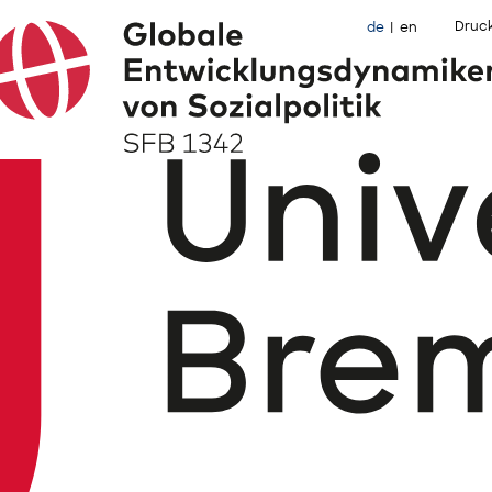
Druc
de
en