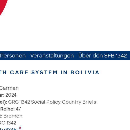
Personen
Veranstaltungen
Über den SFB 1342
TH CARE SYSTEM IN BOLIVIA
 Carmen
r:
2024
el):
CRC 1342 Social Policy Country Briefs
Reihe:
47
:
Bremen
C 1342
ib/3345