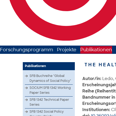
Forschungsprogramm
Projekte
Publikationen
THE HEAL
Publikationen
SFB Buchreihe "Global
Autor/in:
Ledo,
Dynamics of Social Policy"
Erscheinungsjah
SOCIUM SFB 1342 Working
Reihe (Reihentit
Paper Series
Bandnummer in 
SFB 1342 Technical Paper
Erscheinungsort
Series
Institutionen:
CR
SFB 1342 Social Policy
doi:
10.26092/el