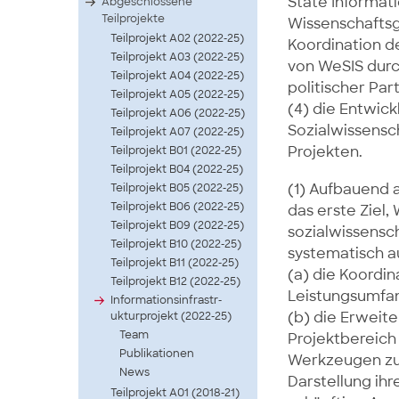
State Informat
Abgeschlossene
Teilprojekte
Wissenschaftsg
Teilprojekt A02 (2022-25)
Koordination d
Teilprojekt A03 (2022-25)
von WeSIS durch
Teilprojekt A04 (2022-25)
politischer Pa
Teilprojekt A05 (2022-25)
(4) die Entwic
Teilprojekt A06 (2022-25)
Sozialwissensc
Teilprojekt A07 (2022-25)
Projekten.
Teilprojekt B01 (2022-25)
Teilprojekt B04 (2022-25)
(1) Aufbauend a
Teilprojekt B05 (2022-25)
Teilprojekt B06 (2022-25)
das erste Ziel,
Teilprojekt B09 (2022-25)
sozialwissensc
Teilprojekt B10 (2022-25)
systematisch au
Teilprojekt B11 (2022-25)
(a) die Koordi
Teilprojekt B12 (2022-25)
Leistungsumfan
Infor­matio­nsinf­rastr­
(b) die Erweit
uktur­proje­kt (2022-25)
Team
Projektbereich
Publikationen
Werkzeugen zur
News
Darstellung ihr
Teilprojekt A01 (2018-21)