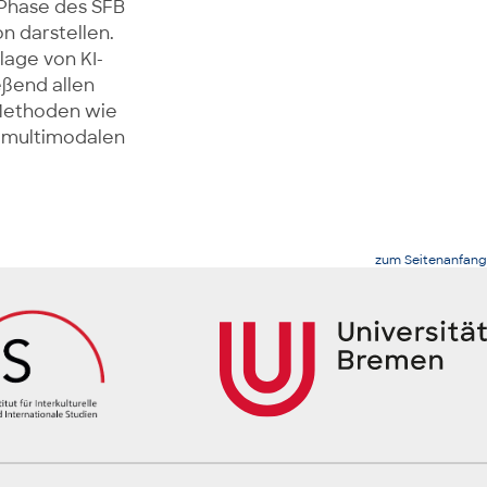
 Phase des SFB
n darstellen.
lage von KI-
eßend allen
 Methoden wie
 multimodalen
zum Seitenanfang