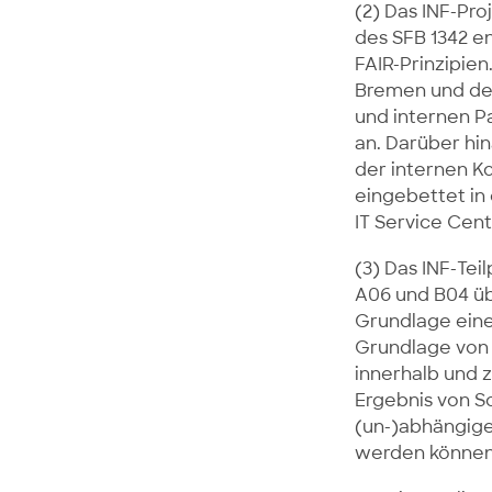
(2) Das INF-Pr
des SFB 1342 e
FAIR-Prinzipien
Bremen und der
und internen P
an. Darüber hi
der internen K
eingebettet in 
IT Service Cent
(3) Das INF-Te
A06 und B04 üb
Grundlage eine
Grundlage von
innerhalb und 
Ergebnis von Soz
(un-)abhängige
werden können