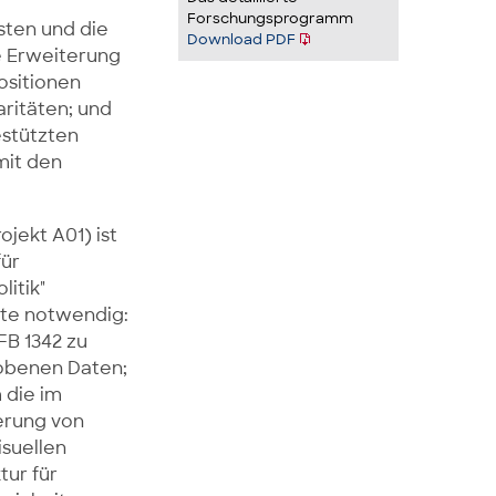
Forschungsprogramm
sten und die
Download PDF
e Erweiterung
ositionen
ritäten; und
estützten
mit den
jekt A01) ist
für
itik"
tte notwendig:
FB 1342 zu
hobenen Daten;
 die im
erung von
isuellen
tur für