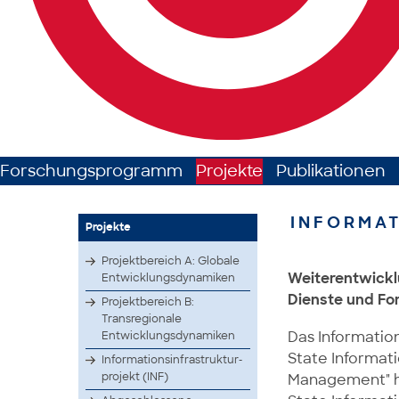
Forschungsprogramm
Projekte
Publikationen
INFORMAT
Projekte
Projektbereich A: Globale
Weiterentwickl
Entwicklungsdynamiken
Dienste und F
Projektbereich B:
Transregionale
Das Information
Entwicklungsdynamiken
State Informat
Infor­matio­nsinf­rastr­uktur­
proje­kt (INF)
Management" ha