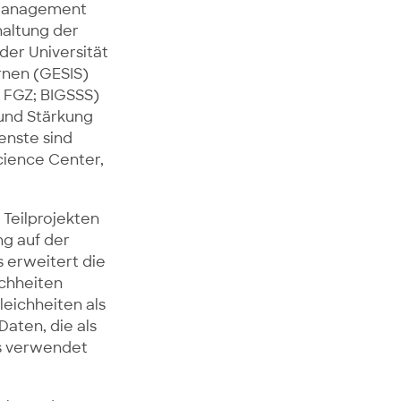
enmanagement
haltung der
der Universität
rnen (GESIS)
 FGZ; BIGSSS)
und Stärkung
enste sind
Science Center,
Teilprojekten
ng auf der
 erweitert die
chheiten
eichheiten als
 Daten, die als
hs verwendet