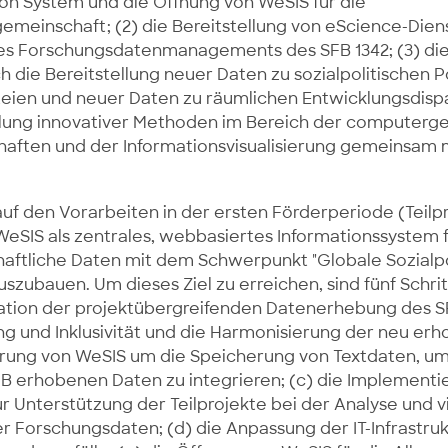
ion System und die Öffnung von WeSIS für die
emeinschaft; (2) die Bereitstellung von eScience-Dien
es Forschungsdatenmanagements des SFB 1342; (3) di
 die Bereitstellung neuer Daten zu sozialpolitischen P
rteien und neuer Daten zu räumlichen Entwicklungsdispa
klung innovativer Methoden im Bereich der computerg
haften und der Informationsvisualisierung gemeinsam 
uf den Vorarbeiten in der ersten Förderperiode (Teilpro
 WeSIS als zentrales, webbasiertes Informationssystem 
haftliche Daten mit dem Schwerpunkt "Globale Sozialpol
szubauen. Um dieses Ziel zu erreichen, sind fünf Schri
nation der projektübergreifenden Datenerhebung des S
g und Inklusivität und die Harmonisierung der neu er
erung von WeSIS um die Speicherung von Textdaten, um
 B erhobenen Daten zu integrieren; (c) die Implementi
 Unterstützung der Teilprojekte bei der Analyse und v
er Forschungsdaten; (d) die Anpassung der IT-Infrastruk