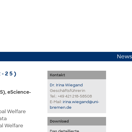
News
-25)
Kontakt
Dr. Irina Wiegand
Geschäftsführerin
S), eScience-
Tel.: +49 421 218-58508
E-Mail:
irina.wiegand@uni-
bremen.de
bal Welfare
ata
Download
al Welfare
Das detaillierte