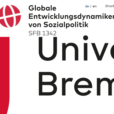
Druc
de
en