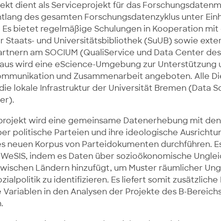
ojekt dient als Serviceprojekt für das Forschungsdat
ntlang des gesamten Forschungsdatenzyklus unter Ein
. Es bietet regelmäßige Schulungen in Kooperation mit 
 Staats- und Universitätsbibliothek (SuUB) sowie exte
artnern am SOCIUM (QualiService und Data Center des
naus wird eine eScience-Umgebung zur Unterstützung 
ommunikation und Zusammenarbeit angeboten. Alle Di
die lokale Infrastruktur der Universität Bremen (Data 
er).
ilprojekt wird eine gemeinsame Datenerhebung mit den 
er politische Parteien und ihre ideologische Ausrichtu
s neuen Korpus von Parteidokumenten durchführen. Es
 WeSIS, indem es Daten über sozioökonomische Unglei
zwischen Ländern hinzufügt, um Muster räumlicher Ungl
ialpolitik zu identifizieren. Es liefert somit zusätzliche
 Variablen in den Analysen der Projekte des B-Bereic
.