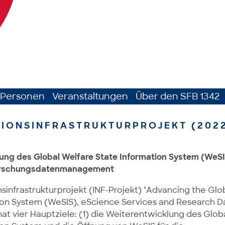
Personen
Veranstaltungen
Über den SFB 1342
IONSINFRASTRUKTURPROJEKT (2022
ung des Global Welfare State Information System (WeSI
orschungsdatenmanagement
sinfrastrukturprojekt (INF-Projekt) "Advancing the Glo
ion System (WeSIS), eScience Services and Research D
t vier Hauptziele: (1) die Weiterentwicklung des Glob