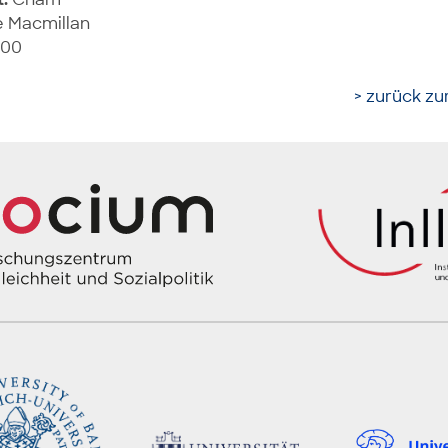
 Macmillan
500
> zurück zur