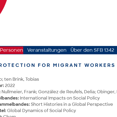
Personen
Veranstaltungen
Über den SFB 1342
ROTECTION FOR MIGRANT WORKERS 
o; ten Brink, Tobias
r:
2022
:
Nullmeier, Frank; González de Reufels, Delia; Obinger,
elbandes:
International Impacts on Social Policy
 Sammelbandes:
Short Histories in a Global Perspective
tel:
Global Dynamics of Social Policy
:
Cham