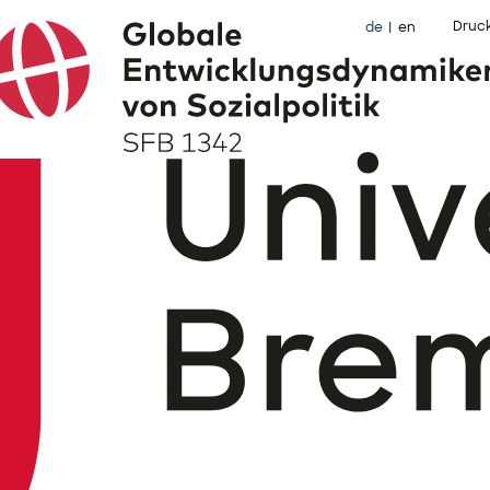
Druc
de
en