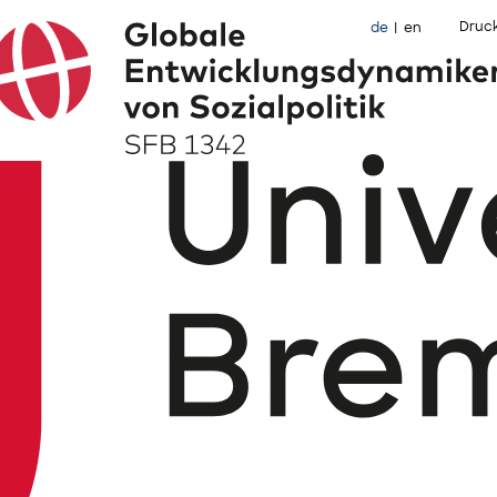
Druc
de
en