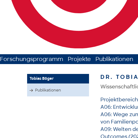
Forschungsprogramm
Projekte
Publikationen
DR. TOBI
Tobias Böger
Wissenschaftli
Publikationen
Projektbereic
A06: Entwicklun
A06: Wege zum 
von Familienpo
A09: Welten de
Outcomes (20