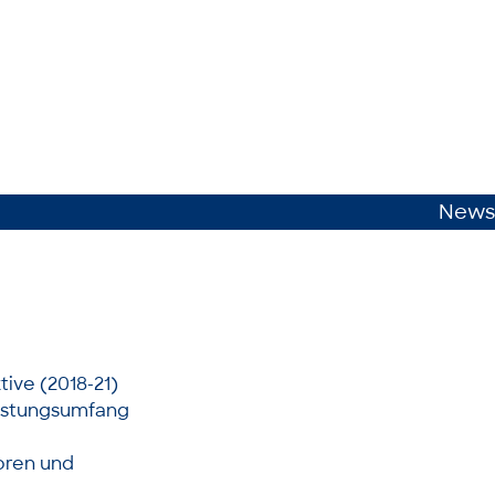
News
tive (2018-21)
eistungsumfang
oren und