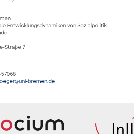
remen
ale Entwicklungsdynamiken von Sozialpolitik
ude
e-Straße 7
8-57068
boeger@uni-bremen.de