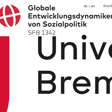
Druc
de
en