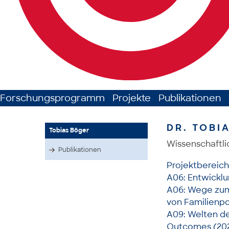
Forschungsprogramm
Projekte
Publikationen
DR. TOBI
Tobias Böger
Wissenschaftli
Publikationen
Projektbereic
A06: Entwicklun
A06: Wege zum 
von Familienpo
A09: Welten de
Outcomes (20