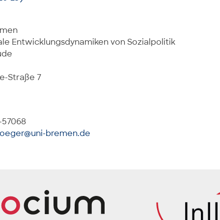
remen
ale Entwicklungsdynamiken von Sozialpolitik
ude
e-Straße 7
8-57068
boeger@uni-bremen.de