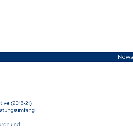
News
tive (2018-21)
eistungsumfang
oren und