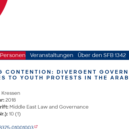
Personen
Veranstaltungen
Über den SFB 1342
G CONTENTION: DIVERGENT GOVER
S TO YOUTH PROTESTS IN THE ARA
 Kressen
r:
2018
rift:
Middle East Law and Governance
r.):
10 (1)
63375-01001003