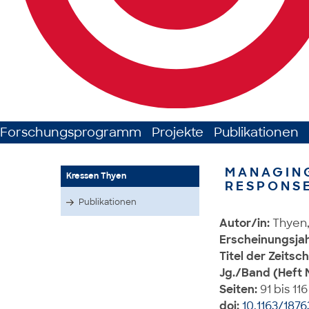
Forschungsprogramm
Projekte
Publikationen
MANAGIN
Kressen Thyen
RESPONSE
Publikationen
Autor/in:
Thyen,
Erscheinungsjah
Titel der Zeitsch
Jg./Band (Heft N
Seiten:
91 bis 116
doi:
10.1163/187