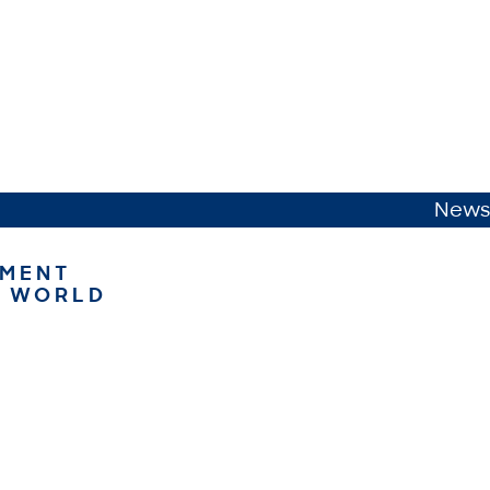
News
NMENT
B WORLD