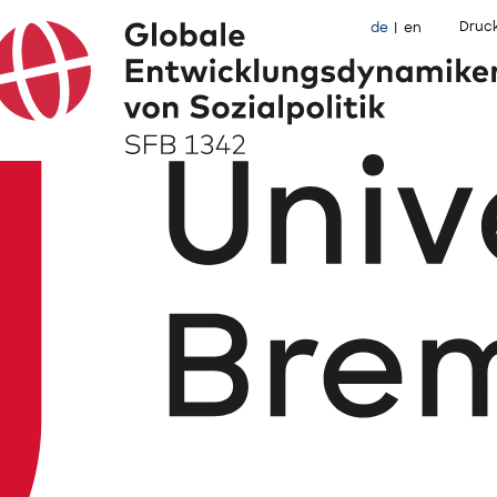
Druc
de
en