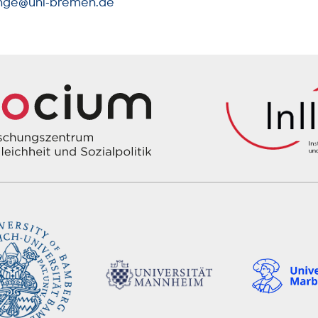
nge@uni-bremen.de