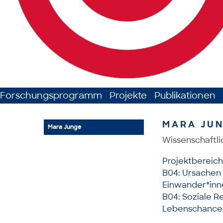
Forschungsprogramm
Projekte
Publikationen
MARA JU
Mara Junge
Wissenschaftli
Projektbereich
B04: Ursachen 
Einwander*inne
B04: Soziale Re
Lebenschancen