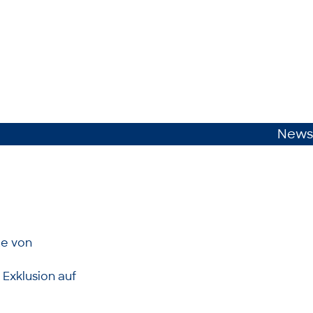
News
te von
 Exklusion auf