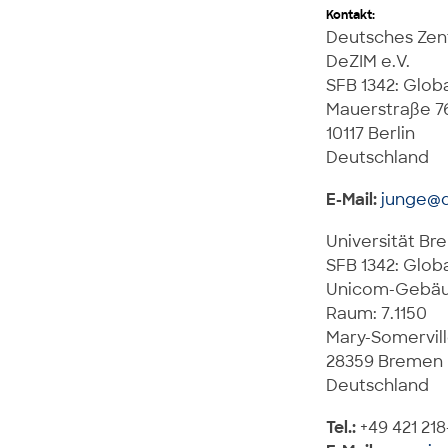
Kontakt:
Deutsches Zent
DeZIM e.V.
SFB 1342: Glob
Mauerstraße 7
10117 Berlin
Deutschland
E-Mail:
junge@d
Universität B
SFB 1342: Glob
Unicom-Gebä
Raum: 7.1150
Mary-Somervill
28359 Bremen
Deutschland
Tel.:
+49 421 21