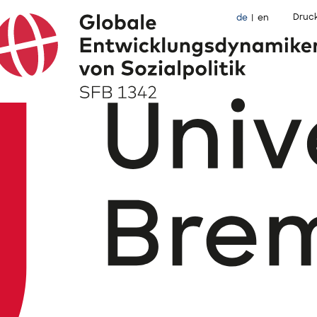
Druc
de
en