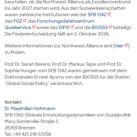
beurteilen, ob die Northwest Alliance als Exzellenzverbund
ins Jahr 2027 starten wird. Aus den Sozialwissenschaften
waren zahlreiche Institutionen wie der
SFB 1342
,
das
FGZ
, das
Forschungsdatenzentrum
Qualiservice
sowie das
DIFIS
und die
BIGSSS
beteiligt.
Die Förderentscheidung fällt am 2. Oktober 2026.
Weitere Informationen zur Northwest Alliance sind [
hier
]
zu finden.
Prof. Dr. Sarah Berens, Prof. Dr. Markus Tepe und Prof. Dr.
Sophia Hunger vom SFB 1342 waren gemeinsam mit dem
Doktoranden Ernest Ayumu von der BIGSSS für die Station
"Global Social Policy" verantwortlich.
Kontakt:
Dr. Maximilian Hohmann
SFB 1342: Globale Entwicklungsdynamiken von Sozialpolitik
Mary-Somerville-Straße 3
28359 Bremen
Tel.: +49 421 218-57058