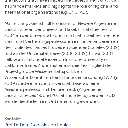
the factors that have shaped the development of African
insurance markets and highlights the role of regional and
international organisations (e.g. UNCTAD).
Martin Lengwiler
ist Full Professor für Neuere Allgemeine
Geschichte an der Universität Basel. Er habilitierte sich
2004 an der Universität Zürich und nahm seither mehrere
Gast- und Vertretungsprofessuren ein, unter anderem an
der Ecole des Hautes Etudes en Sciences Sociales (2009)
und an der Universität Basel (2006-2009). Er war 2001
Fellow am Historical Research Institute, University of
California, Irvine. Zudem ist er assoziiertes Mitglied der
Projektgruppe Wissenschaftspolitik am
Wissenschaftszentrum Berlin für Sozialforschung (WZB).
2009 wurde er an der Universität Basel auf eine
Assistenzprofessur mit Tenure Track (Allgemeine
Geschichte des 19. und 20. Jahrhunderts) berufen. 2012
wurde die Stelle in ein Ordinariat umgewandelt.
Kontakt:
Prof. Dr. Delia González de Reufels