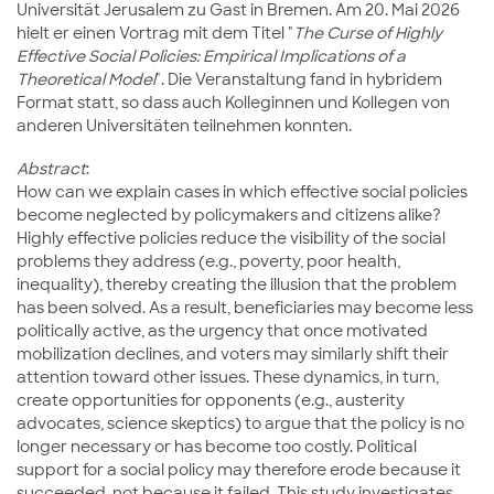
Universität Jerusalem zu Gast in Bremen. Am 20. Mai 2026
hielt er einen Vortrag mit dem Titel "
The Curse of Highly
Effective Social Policies: Empirical Implications of a
Theoretical Model
". Die Veranstaltung fand in hybridem
Format statt, so dass auch Kolleginnen und Kollegen von
anderen Universitäten teilnehmen konnten.
Abstract
:
How can we explain cases in which effective social policies
become neglected by policymakers and citizens alike?
Highly effective policies reduce the visibility of the social
problems they address (e.g., poverty, poor health,
inequality), thereby creating the illusion that the problem
has been solved. As a result, beneficiaries may become less
politically active, as the urgency that once motivated
mobilization declines, and voters may similarly shift their
attention toward other issues. These dynamics, in turn,
create opportunities for opponents (e.g., austerity
advocates, science skeptics) to argue that the policy is no
longer necessary or has become too costly. Political
support for a social policy may therefore erode because it
succeeded, not because it failed. This study investigates