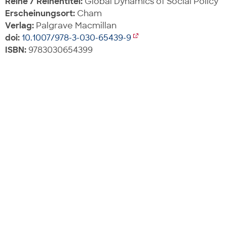
Reihe / Reihentitel:
Global Dynamics of Social Policy
Erscheinungsort:
Cham
Verlag:
Palgrave Macmillan
doi:
10.1007/978-3-030-65439-9
ISBN:
9783030654399