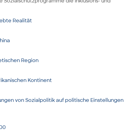
e Sozialschutzprogramme die Inklusions- und
ebte Realität
hina
etischen Region
rikanischen Kontinent
ngen von Sozialpolitik auf politische Einstellungen
000