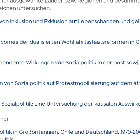
die für ausgewählte Länder bzw. Regionen und bestimmt
leichen untersuchen.
 von Inklusion und Exklusion auf Lebenschancen und gel
tcomes der dualisierten Wohlfahrtsstaatsreformen in C
endente Wirkungen von Sozialpolitik in der post-sowj
 von Sozialpolitik auf Protestmobilisierung auf dem af
 Sozialpolitik: Eine Untersuchung der kausalen Auswirku
gner
litik in Großbritannien, Chile und Deutschland, 1970-2
eufels