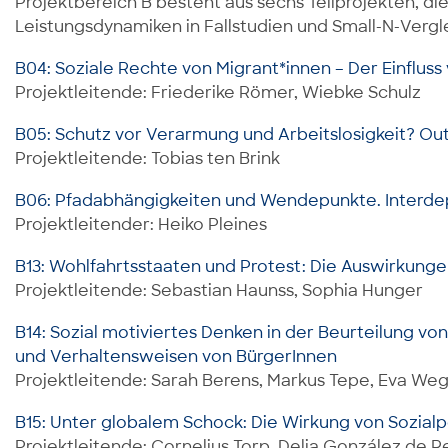
Projektbereich B besteht aus sechs Teilprojekten, 
Leistungsdynamiken in Fallstudien und Small-N-Verg
B04: Soziale Rechte von Migrant*innen – Der Einfluss
Projektleitende: Friederike Römer, Wiebke Schulz
B05: Schutz vor Verarmung und Arbeitslosigkeit? Ou
Projektleitende: Tobias ten Brink
B06: Pfadabhängigkeiten und Wendepunkte. Interdep
Projektleitender: Heiko Pleines
B13: Wohlfahrtsstaaten und Protest: Die Auswirkungen
Projektleitende: Sebastian Haunss, Sophia Hunger
B14: Sozial motiviertes Denken in der Beurteilung von
und Verhaltensweisen von BürgerInnen
Projektleitende: Sarah Berens, Markus Tepe, Eva We
B15: Unter globalem Schock: Die Wirkung von Sozialpo
Projektleitende: Cornelius Torp, Delia González de R