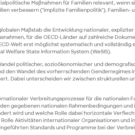
alpolitische Maßnahmen für Familien relevant, wenn si
n verbessern ("implizite Familienpolitik"). Familien- 
 globalen Maßstab die Entwicklung nationaler, expliziter
Ausnahmen, für die OECD-Länder auf zahlreiche Dokume
OECD-Welt erst möglichst systematisch und vollständig
bal Welfare State Information System (WeSIS).
n Wandel politischer, sozioökonomischer und demogra
und den Wandel des vorherrschenden Genderregimes in
tiert. Dabei unterscheiden wir zwischen strukturellen
ternationaler Verbreitungsprozesse für die nationalen 
er den gegebenen nationalen Rahmenbedingungen und i
ert wird und welche Rolle dabei horizontale Verflecht
Rolle Aktivitäten internationaler Organisationen und i
eingeführten Standards und Programme bei der Verbreit