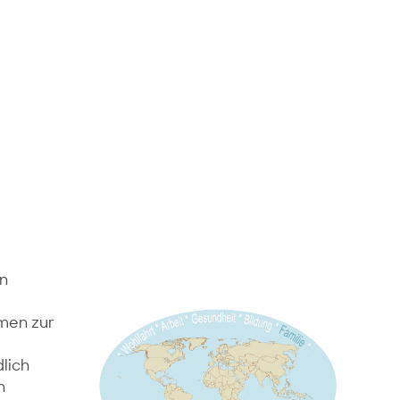
in
hmen zur
lich
n