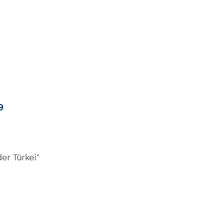
9
er Türkei"